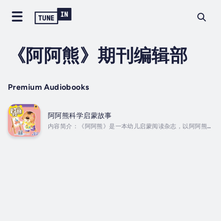
《阿阿熊》期刊编辑部
Premium Audiobooks
阿阿熊科学启蒙故事
内容简介：《阿阿熊》是一本幼儿启蒙阅读杂志，以阿阿熊绘
本故事为主线，还有“阿阿熊的朋友们”出现在杂志中，通过描
绘阿阿熊的世界，引导小读者在语言表达、逻辑分析、音乐旋
律、空间感知、自然观察、人际交往、自我认知、身体动觉等
八方面得到提升。作者简介：《阿阿熊》期刊编辑部
Duration - 1h 8m. Author - 《阿阿熊》期刊编辑部.
Narrator - 城市书房. Published Date - Sunday,
14 January 2024.