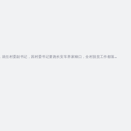
，就任村委副书记，因村委书记要跑长安车养家糊口，全村脱贫工作都落
长起来、成熟起来，经受住了落后群众告刁状、建筑老板行贿、亲人去世、
秀的党务工作者、扶贫攻坚的领头羊、人民群众离不开的贴心人。作者简