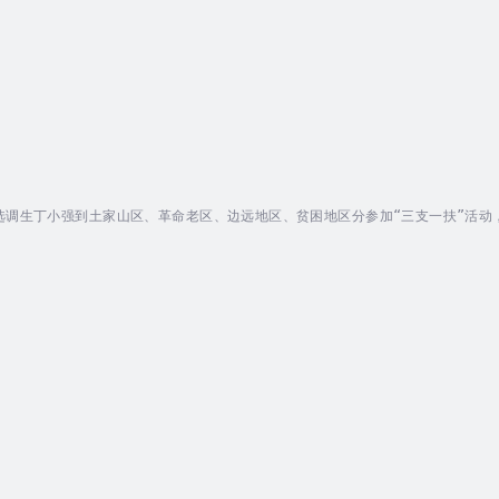
选调生丁小强到土家山区、革命老区、边远地区、贫困地区分参加“三支一扶”活动
党委的领导下，在老党员的支持下，在各种发展矛盾交织的处置中，丁小强渐渐成
违章载客酿成重大车祸等各种考验，由一名天真浪漫的学生党员，变成一名农村优
，土家族，湖北省利...