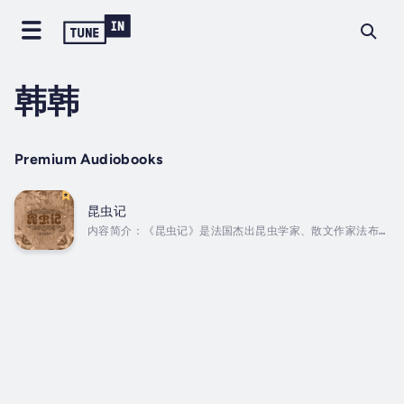
韩韩
Premium Audiobooks
昆虫记
内容简介：《昆虫记》是法国杰出昆虫学家、散文作家法布尔
的传世巨著，法布尔以其充满爱的语言向人们描绘了一个异彩
纷呈的昆虫世界。在这里，每一种昆虫：蜜蜂、蜘蛛、螳螂……
它们的习性、工作、繁衍、死亡……都活灵活现，充满了灵性与
智慧！ Duration - 11h 45m. Author - [法] 法布尔
（著） 伏悦铭（译）. Narrator - 韩韩. Published
Date - Saturday, 27 January 2024.