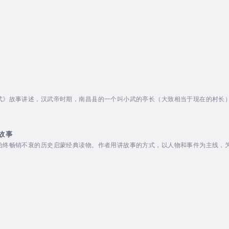
武》故事讲述，汉武帝时期，南昌县的一个叫小武的亭长（大致相当于现在的村长
掠案，在别人束手无策时，小武凭借他的聪明才智，以及他对律法案例的丰富知识
侯王，以及名扬天下的长安豪侠。小武不得已走上逃亡之路，却意外获得诸侯王公主
时期最著名的宫廷巫...
故事
始终畅销不衰的历史启蒙经典读物。作者用讲故事的方式，以人物和事件为主线，
元明清，最后是是民国时期，全文通俗易懂，生动有趣，知识性、趣味性完美结合
为历史文化启蒙打下坚实基础。作者简介：汤云畦，民国时代的传奇学者，可谓大
是一本几经再版畅销不...