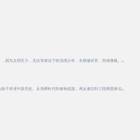
），因为文弱无力，无法管束治下的流氓少年，长期被长官、同僚蔑视。此
，顺利侦破此案。但这件发生在偏远地区的普通案件，却牵涉到宫中的太
的爱情。此后小武一路高升，从手持金斧的钦差直到首都的市长——京兆
为孩子讲述中国历史。从尧舜时代到春秋战国，再从秦汉到三国两晋南北
，可以称得上是一部人人听得懂想要听的极简中国史。孩子们可以轻轻松松
隐隐于世的一个奇人，世人对其了解最多的就是来源于其为孩子们所作的