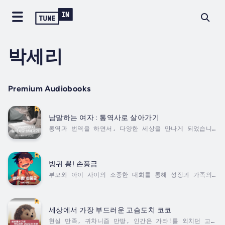
박세리
Premium Audiobooks
남말하는 여자 : 통역사로 살아가기
통역과 번역을 하면서, 다양한 세상을 만나게 되었습니
다. 자연스레 접하게 된 세상들이 작가에게는 마치 어마
어마한 깊이를 가진 작은 우주처럼 느껴졌어요. 그리고
자연스레 그 우주들은 작가 자신의 경험이 되어 있었습니
다. 늘 다른 사람의 말만 전하는 일을 하다 보니 자신의
방귀 뽕! 손풍금
말이 하고 싶어졌는데요. 이제는 저의 생각과 이야기를
부모와 아이 사이의 소중한 대화를 통해 성장과 가족의
조심스레 꺼내봅니다. Duration - 1h 8m. Author -
소중함을 그렸습니다.아이의 상상력과 현실이 어우러지
박세리. Narrator - 박세리. Published...
며, 가벼운 재미와 감동을 전합니다. Duration - 12m.
Author - 엄경아. Narrator - 박세리. Published
Date - Saturday, 18 January 2025.
세상에서 가장 부드러운 고슴도치 코코
현실 만족, 귀차니즘 만땅, 인간은 가라!를 외치던 고슴