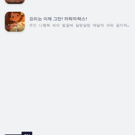
도치 코코는 어느날 송이 누나네 가족에게 입양된다. 온
가족의 관심을 한 몸에 받으며 귀족같은 생활을 보내다,
시간이 지나며 점점 가족들의 관심 밖에 놓이게 된 코코.
코코는 고슴도치만이 할 수 있는 세상에서 가장 무시무시
요리는 이제 그만! 까락까락스!
한 반항을 계획하기 시작하는데...! Duration - 22m.
주인 나행복 씨의 발끝에 달랑달랑 매달려 파워 꼼지락
Author - 박세리. Narrator - 박세리. Published
댄스 추기가 유일한 장기인 짜리몽땅 발가락 형제 ‘까락
Date - Friday, 17...
까락스’. 시금털털 꼬릿꼬릿한 냄새를 빼곤 존재감 제로!
재능 많은 손꼬락 시스터즈를 부러워하는 까락까락스 형
제들은 무슨 수를 써서라도 ‘잘난 신체 어워즈(JSA)’에
서 상을 받아 자신들의 존재감을 드러내는 게 일생일대의
목표랄까? 손꼬락 시스터즈, 단춧구멍눈 아저씨, 코주부
군, 주둥이 가족, 뇌세포 브라더즈까지 깜짝 놀라게 한
까락까락스...