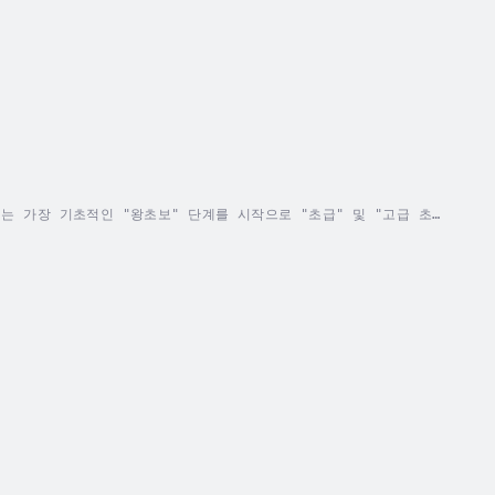
 가장 기초적인 "왕초보" 단계를 시작으로 "초급" 및 "고급 초
로 테스트를 거쳐 학습한 내용을 평가하고 지식을 강화합니다.책 속에
정확하게 이해하고 구사할 수 있도록 도와...