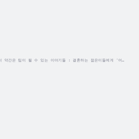
서 약간은 팁이 될 수 있는 이야기들 : 결혼하는 젊은이들에게 '어
슨 말을 할까? 하는 생각까지 새로운 발상과 일상의 편린들을 담았습
 친절하고 명확하게 업무를 진행하는 분들...