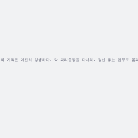
 들의 기억은 여전히 생생하다. 막 파리출장을 다녀와, 정신 없는 업무로 
생각했기에. 그 중엔 서둘러 끝내야 하는 업무에 상당한 시간을 할애했었고
일정들을 꽉꽉 채워 바쁘게 사는 삶이 이롭다 생각했었다. 그러던 어느 날 