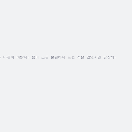
몸과 마음이 바빴다. 몸이 조금 불편하다 느낀 적은 있었지만 당장의
. 휴일에는 충분한 휴식보다는 평소 채우지 못한 문화생활이나 공부
사타구니가 찌릿거리고 날개뼈 안쪽을...