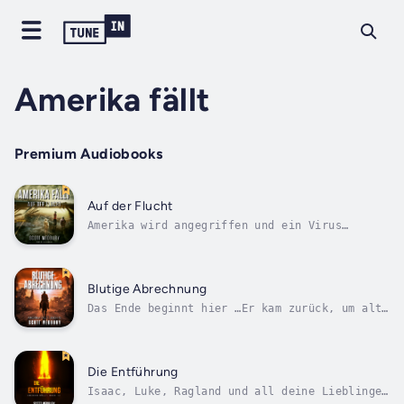
Amerika fällt
Premium Audiobooks
Auf der Flucht
Amerika wird angegriffen und ein Virus
verwüstet die Bevölkerung, sodass nur Kinder
und junge Erwachsene in Sicherheit sind. Wenn
Hunderte Millionen Erwachsene sterben, ist
das Überleben nur der Anfang für die
Blutige Abrechnung
zurückgelassen ...Der einzige Erwachsene...
Das Ende beginnt hier …Er kam zurück, um alte
Freundschaften wiederzubeleben und neue
Bündnisse zu schmieden –doch fand nur
Geister.Joshua Ragland – der kampferprobte
Streuner, der Bakerstown einst durch seine
Die Entführung
dunkelsten Tage führte – kehrt heim.Die...
Isaac, Luke, Ragland und all deine Lieblinge