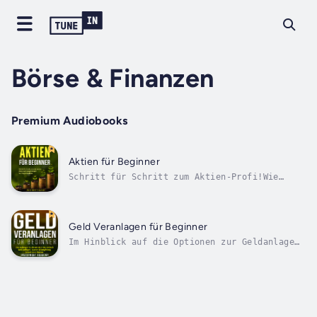
Börse & Finanzen
Premium Audiobooks
Aktien für Beginner
Schritt für Schritt zum Aktien-Profi!Wie
schon Warren Buffett sagte: "Die wichtigsten
Regeln: "Regel Nr. 1: "Verliere nie Geld",
Regel Nr. 2: "Vergiss nie Regel Nr. 1"Lerne
jetzt diese Regel anzuwenden - Schritt für
Geld Veranlagen für Beginner
Schritt von der ersten Aktie zum...
Im Hinblick auf die Optionen zur Geldanlage
wird das Internet für Privatanleger
beziehungsweise -investoren immer
interessanter. Noch vor einigen Jahren waren
viele dieser Geldanlagen großen Investoren
vorenthalten, der private Anleger erhielt
nur...