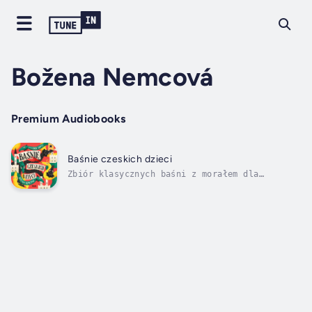
Božena Nemcová
Premium Audiobooks
Baśnie czeskich dzieci
Zbiór klasycznych baśni z morałem dla
najmłodszych autorstwa Boženy Němcovej
uznawanej za prekursorkę nowej czeskiej
prozy.Zbiór obejmuje baśnie:- O Piecuchu
najwspanialszym na świecie- Ukarana duma- O
nieposłusznych koźlętach- Głodomór- Ognisty
Ptak...