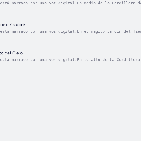
está narrado por una voz digital.En medio de la Cordillera d
arcan en una aventura hacia la Cascada Cantaonda, una caída 
o quería abrir
está narrado por una voz digital.En el mágico Jardín del Tie
orece cuando uno aprende a esperar con amor y calma. A pesar
o del Cielo
está narrado por una voz digital.En lo alto de la Cordillera
 ocurre: el cielo ya no le habla. Lía y su amigo Teo, un zor