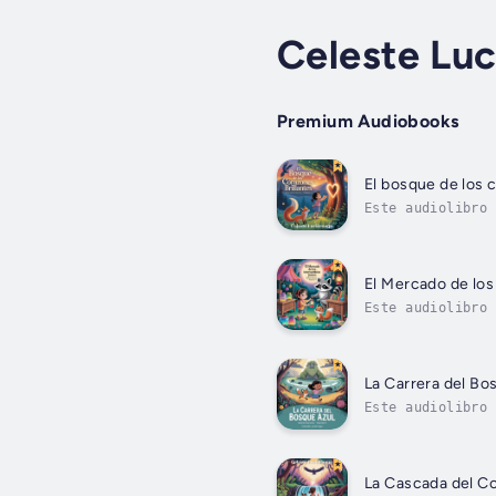
Celeste Lu
Premium Audiobooks
El bosque de los 
Este audiolibro 
corazones laten 
El Mercado de los
Este audiolibro 
llevar por el br
La Carrera del Bo
Este audiolibro 
competencia llen
La Cascada del Co