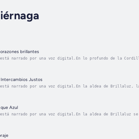
ciérnaga
corazones brillantes
está narrado por una voz digital.En lo profundo de la Cordil
con luz propia. Cuando Lía, una niña curiosa, se pierde entr
 Intercambios Justos
está narrado por una voz digital.En la aldea de Brillaluz, l
illo de una piedra misteriosa y decide intercambiar su linte
sque Azul
está narrado por una voz digital.En la aldea de Brillaluz se
a de obstáculos y magia natural. Teo, el pequeño zorrito de 
raje