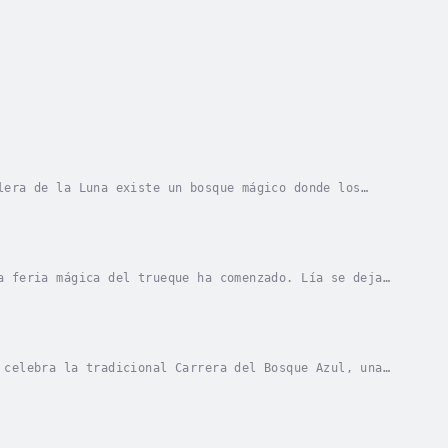
lera de la Luna existe un bosque mágico donde los
e senderos de luciérnagas, conoce a Teo, un...
a feria mágica del trueque ha comenzado. Lía se deja
rna solar, su bien más preciado. Pronto, las...
 celebra la tradicional Carrera del Bosque Azul, una
cola luminosa, está decidido a ganar por su...