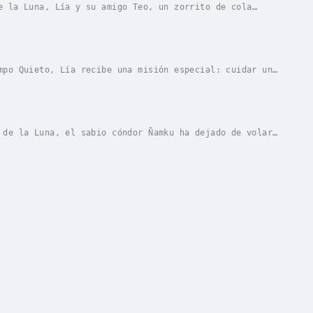
e la Luna, Lía y su amigo Teo, un zorrito de cola
de agua mágica que canta melodías distintas según...
mpo Quieto, Lía recibe una misión especial: cuidar una
 de sus esfuerzos, Lía intenta acelerar el...
 de la Luna, el sabio cóndor Ñamku ha dejado de volar.
rito curioso, emprenden un viaje hacia la...