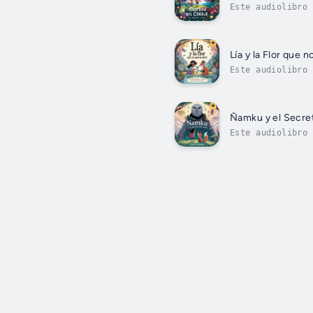
Este audiolibro 
luminosa, se emb
Lía y la Flor que n
Este audiolibro 
flor que solo fl
Ñamku y el Secret
Este audiolibro 
Algo muy extraño