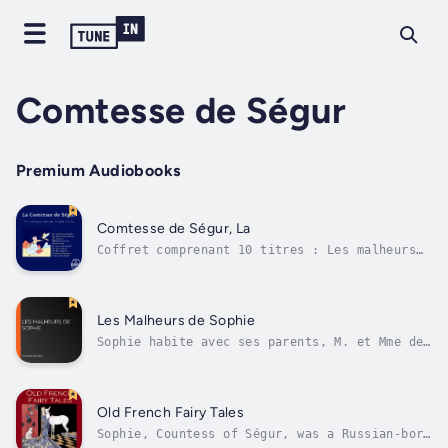
Comtesse de Ségur
Premium Audiobooks
Comtesse de Ségur, La
Coffret comprenant 10 titres : Les malheurs
de Sophie Les petites filles modèles Les
vacances Mémoires d'un âne Pauvre Blaise La
sœur de Gribouille Les bons enfants Les deux
nigauds Le général Dourakine Un bon petit
Les Malheurs de Sophie
diable Author - Comtesse de Ségur....
Sophie habite avec ses parents, M. et Mme de
Réan, dans un château à la campagne. Elle
commet de nombreuses bêtises. Son cousin Paul
tente bien de la maintenir sur le droit
chemin, mais c'est une tâche ardue."Quand
Old French Fairy Tales
Sophie voyait quelque chose qui lui...
Sophie, Countess of Ségur, was a Russian-born