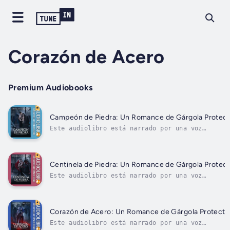
Corazón de Acero
Premium Audiobooks
Campeón de Piedra: Un Romance de Gárgola Protect
Este audiolibro está narrado por una voz
digital.Se suponía que era una broma: probar un
hechizo de invocación de demonios de un antiguo
libro de conjuros. Callie no esperaba invocar a
demonio, y mucho menos a cuatro.Ahora no puede
Centinela de Piedra: Un Romance de Gárgola Protec
deshacerse de...
Este audiolibro está narrado por una voz
digital.Entre ser madre soltera y tratar de
mantener su café lo suficientemente rentable co
para pagar el alquiler, Tacey apenas tiene un
momento para sí misma. Así que cuando una rara
Corazón de Acero: Un Romance de Gárgola Protecto
noche de salida con las...
Este audiolibro está narrado por una voz