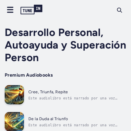
Desarrollo Personal,
Autoayuda y Superación
Person
Premium Audiobooks
Cree, Triunfa, Repite
Este audiolibro está narrado por una voz
digital."Cree, Triunfa, Repite" es una guía
práctica y transformadora que te enseña a
construir una confianza auténtica y duradera,
desbloqueando tu máximo potencial. A través
De la Duda al Triunfo
de estrategias claras y ejercicios...
Este audiolibro está narrado por una voz
digital."De la Duda al Triunfo" es una guía