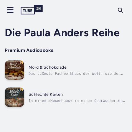
Die Paula Anders Reihe
Premium Audiobooks
Mord & Schokolade
Das süßeste Fachwerkhaus der Welt, wie der
Hildesheimer Umgestülpte Zuckerhut schon
einmal genannt wurde, beherbergt Paula
Anders’ Spezialitätengeschäft Bittersweet:
Schokolade und Kaffee. Nur einige hundert
Schlechte Karten
Meter weiter klaffen auf der Dombaustelle...
In einem »Hexenhaus« in einem überwucherten
Garten wird eine Frau tot aufgefunden. Ein
Messer steckt in der Leiche, sein Zwilling in
einer Tarotkarte auf dem Tisch. Für die
Lösung des Falls braucht
Kriminalhauptkomissar Volker Müller die Hilfe
seiner...