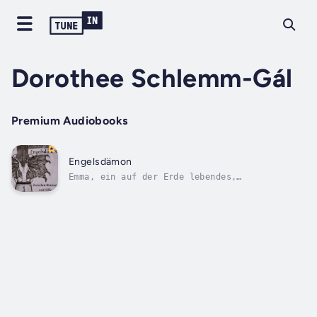
Dorothee Schlemm-Gál
Premium Audiobooks
Engelsdämon
Emma, ein auf der Erde lebendes,
introvertiertes Engelsmädchen, welches
Aufmerksamkeit mehr hasst als alles andere,
gerät plötzlich in den Fokus des Teufels als
sie seinen gefallenen Stern an sich nimmt. Im
Kampf zwischen Himmel und Hölle zieht der...