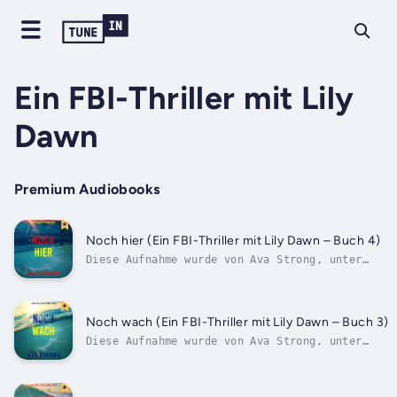
Ein FBI-Thriller mit Lily
Dawn
Premium Audiobooks
Noch hier (Ein FBI-Thriller mit Lily Dawn – Buch 4)
Diese Aufnahme wurde von Ava Strong, unter
Lizenz mit Hilfe einer synthetisierten Stimme
eines Audiobucherzählers digital produziert.
FBI BAU Special Agent Lily Dawn, halb
Holländerin, halb Hispanoamerikanerin, ist in
Noch wach (Ein FBI-Thriller mit Lily Dawn – Buch 3)
der Karibik aufgewachsen und...
Diese Aufnahme wurde von Ava Strong, unter
Lizenz mit Hilfe einer synthetisierten Stimme
eines Audiobucherzählers digital produziert.
FBI BAU Special Agent Lily Dawn, halb