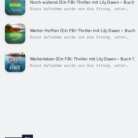
Holländerin, halb Hispanoamerikanerin, ist in
Noch wütend (Ein FBI-Thriller mit Lily Dawn – Buch 5
der Karibik aufgewachsen und...
Diese Aufnahme wurde von Ava Strong, unter
Lizenz mit Hilfe einer synthetisierten Stimme
eines Audiobucherzählers digital produziert. FB
BAU Special Agent Lily Dawn, halb Holländerin,
halb Hispanoamerikanerin, ist in der Karibik
Weiter Hoffen (Ein FBI-Thriller mit Lily Dawn – Buch 
aufgewachsen und...
Diese Aufnahme wurde von Ava Strong, unter
Lizenz mit Hilfe einer synthetisierten Stimme
eines Audiobucherzählers digital produziert. FB
BAU Special Agent Lily Dawn, halb Holländerin,
halb Hispanoamerikanerin, ist in der Karibik
Weiterleben (Ein FBI-Thriller mit Lily Dawn – Buch 1)
aufgewachsen und...
Diese Aufnahme wurde von Ava Strong, unter
Lizenz mit Hilfe einer synthetisierten Stimme
eines Audiobucherzählers digital produziert.
FBI BAU Special Agent Lily Dawn, halb
Holländerin, halb Hispanoamerikanerin, ist in
der Karibik aufgewachsen und...