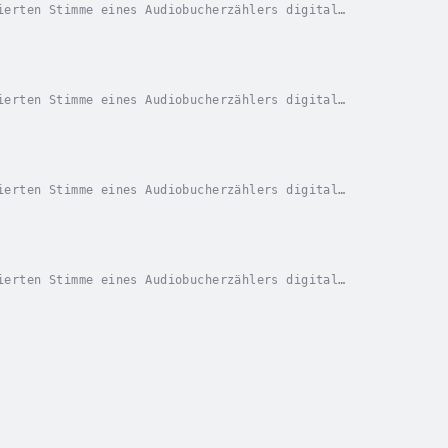
ierten Stimme eines Audiobucherzählers digital
erlebenskünstlerin alaskischer Herkunft, hat ihren...
ierten Stimme eines Audiobucherzählers digital
ensuche und Überlebenstechniken, hat nach einem...
ierten Stimme eines Audiobucherzählers digital
nsuche und Überlebenstechniken, hat nach einem...
ierten Stimme eines Audiobucherzählers digital
nsuche und Überlebenstechniken, hat nach einem...