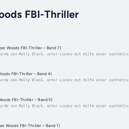
oods FBI-Thriller
iper Woods FBI-Thriller – Band 7)
urde von Molly Black, unter Lizenz mit Hilfe einer synthetis
Agentin Piper Woods setzt ihre außergewöhnlichen Fähigkeiten
Woods FBI-Thriller – Band 4)
urde von Molly Black, unter Lizenz mit Hilfe einer synthetis
ehemalige FBI-Spezialagentin Piper Woods, Expertin für Fährt
Woods FBI-Thriller – Band 5)
urde von Molly Black, unter Lizenz mit Hilfe einer synthetis
ehemalige FBI-Sonderagentin Piper Woods, Expertin für Fährte
per Woods FBI-Thriller – Band 1)