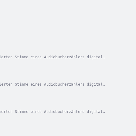
ierten Stimme eines Audiobucherzählers digital
 als Fährtenleserin ein, um einen Mörder zu jagen,...
ierten Stimme eines Audiobucherzählers digital
ensuche und Überlebenstraining, hat nach einem...
ierten Stimme eines Audiobucherzählers digital
nsuche und Überlebenstechniken, hat nach einem...