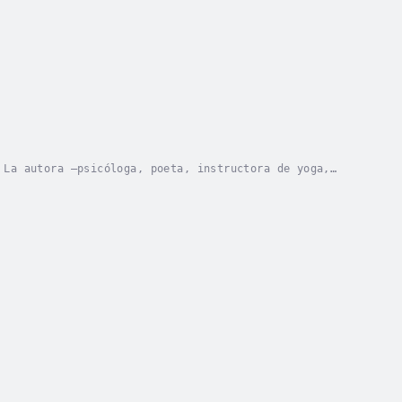
 La autora –psicóloga, poeta, instructora de yoga,
 a la salud, a través de la creatividad, el...