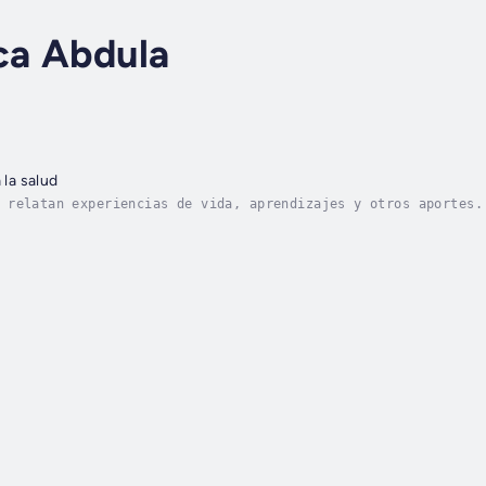
ca Abdula
 la salud
 relatan experiencias de vida, aprendizajes y otros aportes.
sitora– transita de la oscuridad a la luz, de la bipolaridad