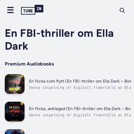
En FBI-thriller om Ella
Dark
Premium Audiobooks
En flicka som flytt (En FBI-thriller om Ella Dark – Bok 
Denna inspelning är digitalt framställd av Blak
Pierce, med hjälp av en artificiell version av 
ljudboksuppläsares röst under licens. FBI-agent
Ella Dark har studerat seriemördare sedan hon
kunde läsa, förkrossad av mordet på sin egen fa
En flicka, anklagad (En FBI-thriller om Ella Dark – Bok
och har...
Denna inspelning är digitalt framställd av Blak
Pierce, med hjälp av en artificiell version av 
ljudboksuppläsares röst under licens. FBI-agent
Ella Dark har studerat seriemördare sedan hon