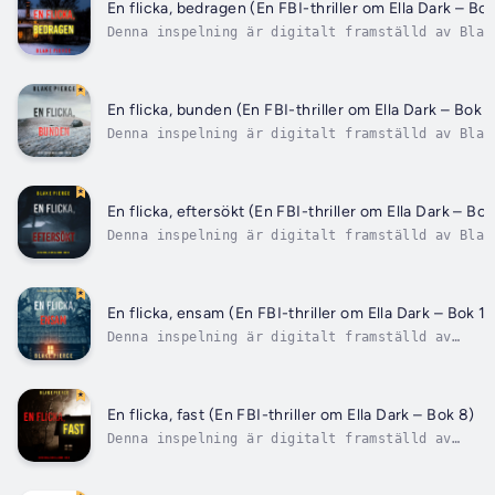
kunde läsa, förkrossad av mordet på sin egen fa
En flicka, bedragen (En FBI-thriller om Ella Dark – Bok
och har...
Denna inspelning är digitalt framställd av Blak
Pierce, med hjälp av en artificiell version av 
ljudboksuppläsares röst under licens. FBI-agent
Ella Dark har studerat seriemördare sedan hon
kunde läsa, förkrossad av mordet på sin egen fa
En flicka, bunden (En FBI-thriller om Ella Dark – Bok 1
och har...
Denna inspelning är digitalt framställd av Blak
Pierce, med hjälp av en artificiell version av
en ljudboksuppläsares röst under licens. FBI-
agent Ella Dark har studerat seriemördare sedan
hon kunde läsa, förkrossad av mordet på sin ege
En flicka, eftersökt (En FBI-thriller om Ella Dark – Bo
far, och har...
Denna inspelning är digitalt framställd av Blak
Pierce, med hjälp av en artificiell version av 
ljudboksuppläsares röst under licens. FBI-agent
Ella Dark har studerat seriemördare sedan hon
kunde läsa, förkrossad av mordet på sin egen fa
En flicka, ensam (En FBI-thriller om Ella Dark – Bok 1)
och har...
Denna inspelning är digitalt framställd av
Blake Pierce, med hjälp av en artificiell
version av en ljudboksuppläsares röst under
licens. FBI-agenten Ella Dark har studerat
seriemördare sedan barnsben, djupt märkt av
En flicka, fast (En FBI-thriller om Ella Dark – Bok 8)
mordet på sin egen far. Med sitt...
Denna inspelning är digitalt framställd av
Blake Pierce, med hjälp av en artificiell
version av en ljudboksuppläsares röst under
licens. FBI-agent Ella Dark har studerat