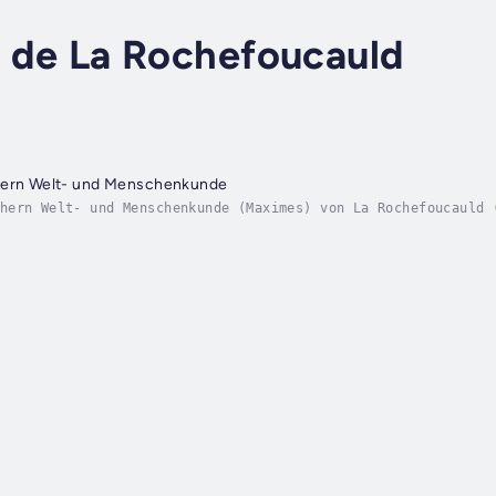
. de La Rochefoucauld
hern Welt- und Menschenkunde
hern Welt- und Menschenkunde (Maximes) von La Rochefoucauld 
 (1762-1798), veröffentlicht 1798François VI. de La Rochefou