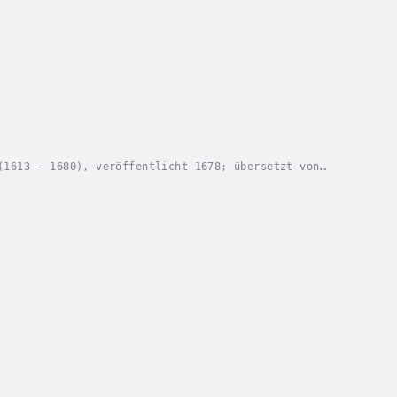
(1613 - 1680), veröffentlicht 1678; übersetzt von
cauld war ein französischer Schriftsteller und...