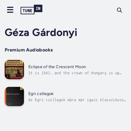
Géza Gárdonyi
Premium Audiobooks
Eclipse of the Crescent Moon
It is 1541, and the crown of Hungary is up
for grabs. King John, seeing that the
Austrians are attacking with an innumerable
force, petitions the Turks for assistance.
King John then dies, leaving an infant son.
Egri csillagok
While the Turkish army is en route, the...
Az Egri csillagok mára már igazi klasszikussá
vált Magyarországon. A történet a 16. század
elso felében játszódik és körülbelül 25 évet
foglal magába. A legfobb történelmi események
közt olvashatunk a magyar királyok
székhelyének, Budának 1541-es...