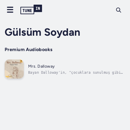
Gülsüm Soydan
Premium Audiobooks
Mrs. Dalloway
Bayan Dalloway'in, "çocuklara sunulmuş gibi
taze bir sabah" ile başladığı bir haziran
gününü anlatan muhteşem Virginia Woolf
klasiği Ran Kitap yapımıyla Storytel'de.20.
yy İngiliz edebiyatının ünlü yazarı Woolf,
bilinç akışı yöntemiyle yazdığı bu en...