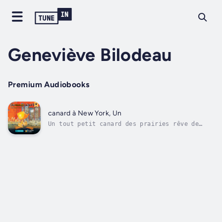
Geneviève Bilodeau
Premium Audiobooks
canard à New York, Un
Un tout petit canard des prairies rêve de
monter sur les planches à Broadway pour
présenter sa jolie danse Couac Couac. Malgré
les mises en garde de ses amis, il quitte son
étang et avec l’aide de la flamboyante
camionneuse Big Betty, le petit canard...