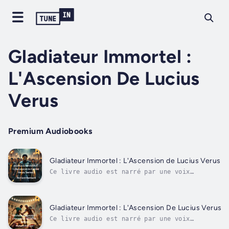
Gladiateur Immortel :
L'Ascension De Lucius
Verus
Premium Audiobooks
Gladiateur Immortel : L'Ascension de Lucius Verus
Ce livre audio est narré par une voix
numérique.Entrez dans les arènes brutales de
la Rome antique, où la vie est régie par le
sang, l'ambition et la volonté inébranlable
de survivre. Immortal Gladiator : The Rise of
Gladiateur Immortel : L'Ascension De Lucius Verus
Lucius Verus - Le gladiateur...
Ce livre audio est narré par une voix
numérique.Entrez dans les arènes brutales de