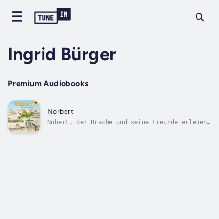
Ingrid Bürger
Premium Audiobooks
Norbert
Nobert, der Drache und seine Freunde erleben
ein neues, spannendes Abenteuer - diesmal in
Amerika.Norbert, den Drachen zieht es wieder
in die weite Welt hinaus. Seinen Freund Joe
hat Norbert schon lange nicht mehr gesehen.
Deswegen will er ihn...