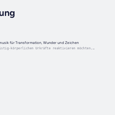
lung
musik für Transformation, Wunder und Zeichen
istig-körperlichen Urkräfte reaktivieren möchten,
hm die Chance geben, tendiert er immer wieder zur...