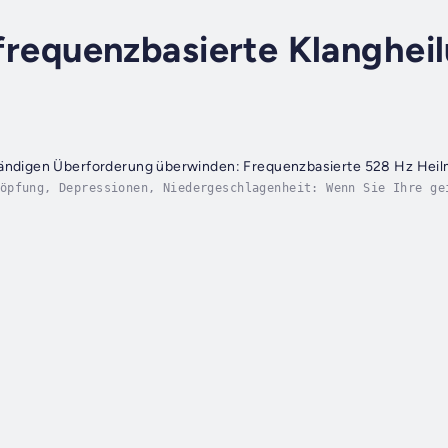
r frequenzbasierte Klanghei
tändigen Überforderung überwinden: Frequenzbasierte 528 Hz Heil
öpfung, Depressionen, Niedergeschlagenheit: Wenn Sie Ihre ge
...Ihr Körper ist ein selbstheilendes Instrument. Wenn Sie i