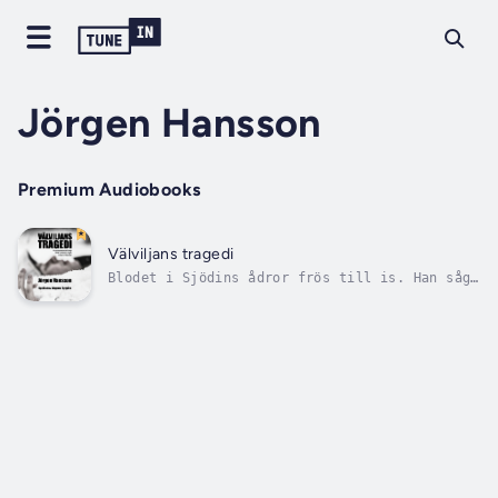
Jörgen Hansson
Premium Audiobooks
Välviljans tragedi
Blodet i Sjödins ådror frös till is. Han såg
verkligen en svartklädd människa. Med ett
riktigt vapen.Längre kom Sjödin inte innan
vapnet i den mörka personens hand hostade
till två gånger. Så tätt att det var svårt
att åtskilja skotten. Båda...