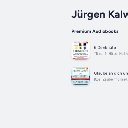
Jürgen Kal
Premium Audiobooks
6 Denkhüte
"Die 6 Hüte Meth
Konzentration au
de...
Glaube an dich u
Die Zauberformel
kannst du alle H