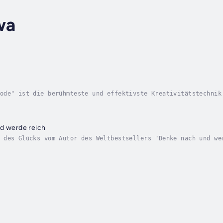
wa
ode" ist die berühmteste und effektivste Kreativitätstechnik
f das Wesentliche. In diesem Hörbuch wird eine einfache aber
nd werde reich
 des Glücks vom Autor des Weltbestsellers "Denke nach und we
ürden nehmen.Dieses Hörbuch ist eine Anleitung für ein Leben