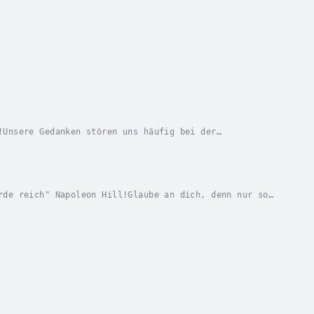
!Unsere Gedanken stören uns häufig bei der
 wirksame Technik zur Gedankenkontrolle von Edward
rde reich" Napoleon Hill!Glaube an dich, denn nur so
 in Fülle, eine genaue Beschreibung, wie Sie...