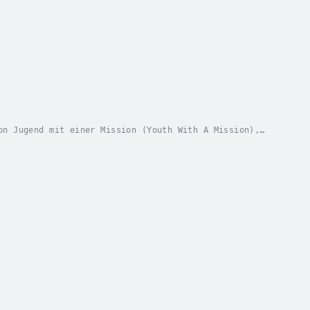
on Jugend mit einer Mission (Youth With A Mission),
gezeichnet vom Gehorsam gegenüber Gott und von...