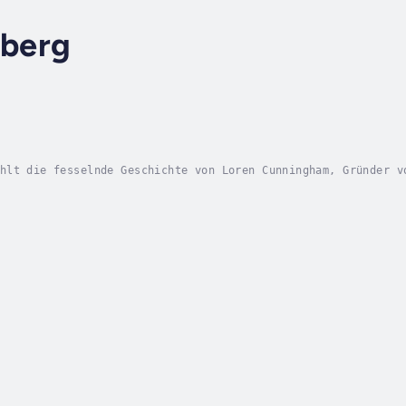
berg
hlt die fesselnde Geschichte von Loren Cunningham, Gründer v
ter Missionar alle Länder der Erde bereiste. Sein Leben war 