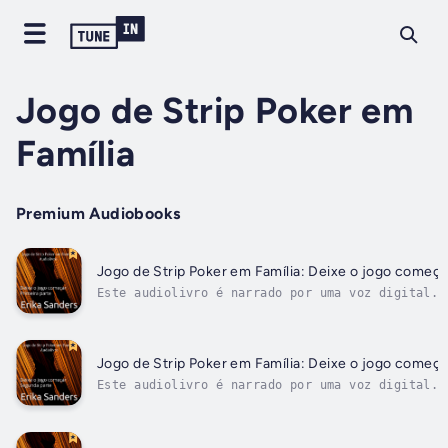
Jogo de Strip Poker em
Família
Premium Audiobooks
Jogo de Strip Poker em Família: Deixe o jogo começa
Este audiolivro é narrado por uma voz digital.E
família participam de um jogo erótico de Strip 
devem apostar suas roupas e completar diversos 
sexuais...Jogo de Strip Poker em Família (tabu 
história...
Jogo de Strip Poker em Família: Deixe o jogo começ
Este audiolivro é narrado por uma voz digital.E
família participam de um jogo erótico de Strip 
devem apostar suas roupas e completar diversos 
sexuais...Jogo de Strip Poker em Família (tabu 