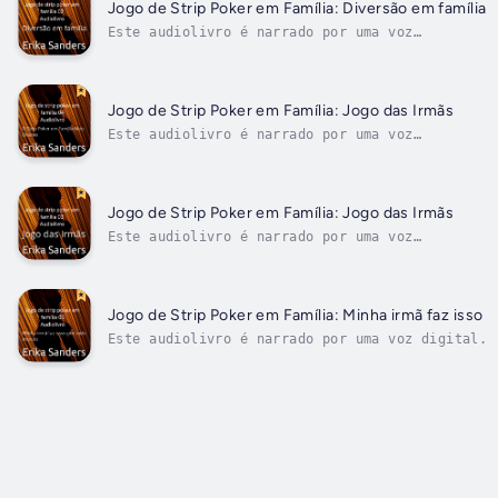
história...
Jogo de Strip Poker em Família: Diversão em família
Este audiolivro é narrado por uma voz
digital.Erika e sua família participam de um
jogo erótico de Strip Poker no qual devem
apostar suas roupas e completar diversos
desafios sexuais...Jogo de Strip Poker em
Jogo de Strip Poker em Família: Jogo das Irmãs
Família (tabu erótico) é uma história...
Este audiolivro é narrado por uma voz
digital.Erika e sua família participam de um
jogo erótico de Strip Poker no qual devem
apostar suas roupas e completar diversos
desafios sexuais...Jogo de Strip Poker em
Jogo de Strip Poker em Família: Jogo das Irmãs
Família (tabu erótico) é uma história...
Este audiolivro é narrado por uma voz
digital.Erika e sua família participam de um
jogo erótico de Strip Poker no qual devem
apostar suas roupas e completar diversos
desafios sexuais...Jogo de Strip Poker em
Jogo de Strip Poker em Família: Minha irmã faz isso
Família (tabu erótico) é uma história...
Este audiolivro é narrado por uma voz digital.E
família participam de um jogo erótico de Strip 
devem apostar suas roupas e completar diversos 
sexuais...Jogo de Strip Poker em Família (tabu 
história...