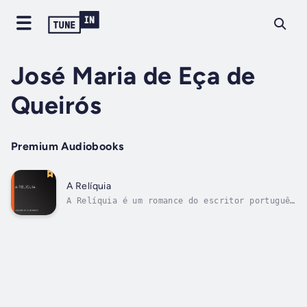
José Maria de Eça de
Queirós
Premium Audiobooks
A Relíquia
A Relíquia é um romance do escritor português
Eça de Queirós, publicado em 1887. Uma de
suas obras mais irreverentes e mais
fantasiosas, "A Relíquia"pode ser lida como
uma sátira ao catolicismo em Portugal, ou,
mais amplamente, ao conservadorismo,...