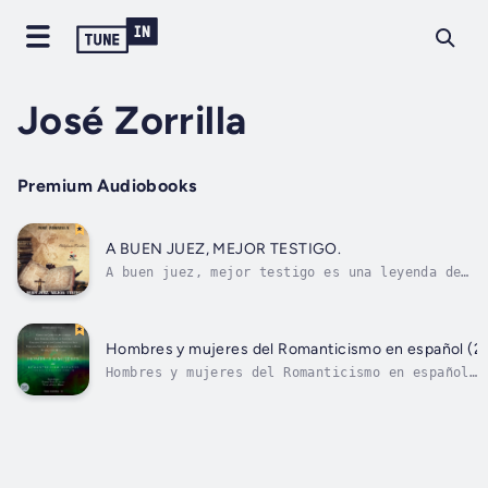
José Zorrilla
Premium Audiobooks
A BUEN JUEZ, MEJOR TESTIGO.
A buen juez, mejor testigo es una leyenda de
versos octosílabos de José Zorrilla incluida
en su volumen Poesías (1838) e inspirada en
la tradición toledana del Cristo de la Vega,
que, milagrosamente, declara como testigo del
Hombres y mujeres del Romanticismo en español (2
incumplimiento de una...
Hombres y mujeres del Romanticismo en español
(2), incluye obras de importantes autores de
ese movimiento, algunos de ellos por
reivindicar: José Zorrilla, Carolina Coronado,
Gertrudis Gómez de Avellaneda, Ángel de
Saavedra (Duque de Rivas),...