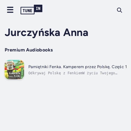
Jurczyńska Anna
Premium Audiobooks
Pamiętniki Fenka. Kamperem przez Polskę. Częśc 1
Odkrywaj Polskę z FenkiemW życiu Twojego
dziecka przychodzi czas, kiedy przestrzeń
mieszkania, podwórka, a nawet rodzinnej
miejscowości – robi się dla niego zbyt
ciasna. To doskonały moment, żeby pokazać mu
piękno tych zakątków świata, których nie...