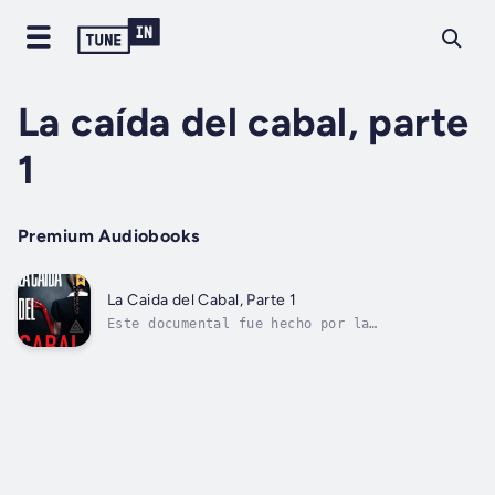
La caída del cabal, parte
1
Premium Audiobooks
La Caida del Cabal, Parte 1
Este documental fue hecho por la
investigadora autora janet observar de los
países bajos con la ayuda de incontables y
una vez de todo el mundo contiene millas de
horas de investigación los invito a no
aceptar nada como la verdad por favor haga
sus...