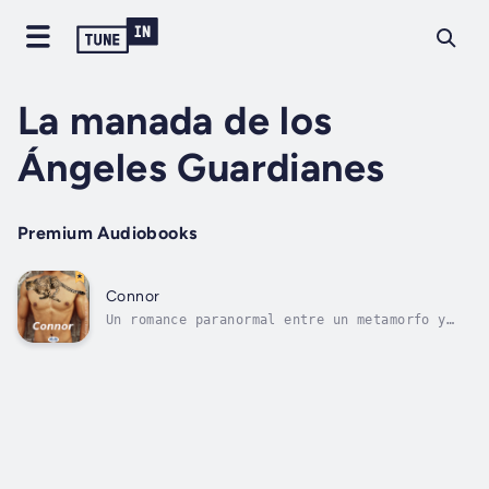
La manada de los
Ángeles Guardianes
Premium Audiobooks
Connor
Un romance paranormal entre un metamorfo y
una fatel (personas con poderes
sobrenaturales) en un escenario de lucha por
el poder.En el origen de los tiempos, la
Tierra estaba habitada por humanos,
metamorfos y fateles. En apariencia, la paz
reinaba...