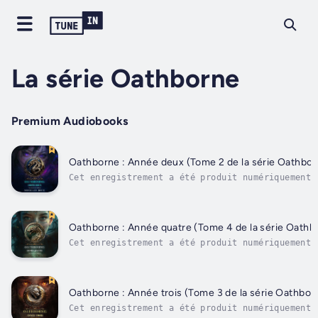
La série Oathborne
Premium Audiobooks
Oathborne : Année deux (Tome 2 de la série Oathbor
Cet enregistrement a été produit numériquement 
Morgan Rice, en utilisant une version synthétis
de la voix d’un narrateur sous licence. "Un rom
captivant... L'écriture de Rice est solide et l
concept fascinant." --Publishers Weekly (à
Oathborne : Année quatre (Tome 4 de la série Oathb
propos...
Cet enregistrement a été produit numériquement 
Morgan Rice, en utilisant une version synthétis
de la voix d’un narrateur sous licence. « Un ro
palpitant... L'écriture de Rice est solide et l
concept accrocheur. » --Publishers Weekly (à...
Oathborne : Année trois (Tome 3 de la série Oathbor
Cet enregistrement a été produit numériquement