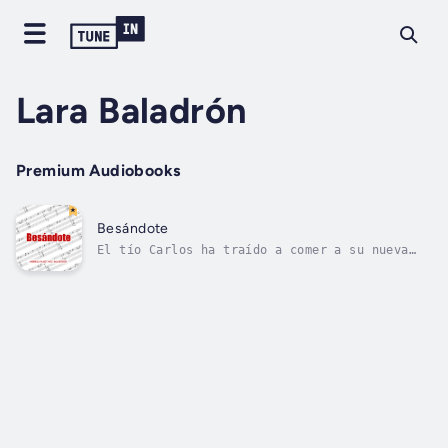
Lara Baladrón
Premium Audiobooks
Besándote
El tío Carlos ha traído a comer a su nueva
novia y al hijo de esta, un chico de solo 16
años.¿Por qué a Claudia, que ya está en la
universidad, le atrae tanto un crío?¿Podrá
olvidar lo que siente para no decepcionar a
su familia? Duration - 1h 54m....