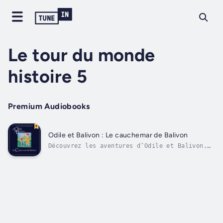
Le tour du monde
histoire 5
Premium Audiobooks
Odile et Balivon : Le cauchemar de Balivon
Découvrez les aventures d’Odile et Balivon,
une sœur et un frère pas comme les autres,
qui voyagent autour du monde grâce à leur
imagination! Chaque histoire est suivie d’une
courte chanson. Author - Yvon Rioux. Narrator
- Yvon Rioux. Published Date -...