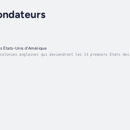
ondateurs
es États-Unis d'Amérique
colonies anglaises qui deviendront les 13 premiers États des
e, pour des raisons politiques et économiques, ne leur a oct