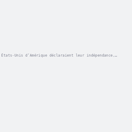
 États-Unis d’Amérique déclaraient leur indépendance,
royé cette indépendance qu’en 1783 après une...