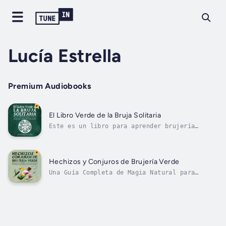
Lucía Estrella
Premium Audiobooks
El Libro Verde de la Bruja Solitaria
Este es un libro para aprender brujería
tradicional por tu cuenta. Al terminar este
libro tendrás tu propio libro de las sombras,
y sabrás cómo usarlo para hacer hechizos,
sortilegios y conjuros. Si te interesa la
Hechizos y Conjuros de Brujería Verde
brujería tradicional, la brujería...
Una Guía Completa de Magia Natural para
aprender a hacer los hechizos y recetas de la
Bruja Verde por tu cuenta. Es ideal para la
bruja moderna, ya que incluye ejercicios
prácticos con hierbas, plantas, piedras y
cristales, en un formato conciso y...