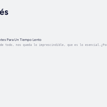
lés
tes Para Un Tiempo Lento
de todo, nos queda lo imprescindible, que es lo esencial.¿Po
e los bancos? ¿De qué agua del Reino de las Siete Fuentes be