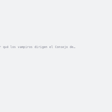
r qué los vampiros dirigen el Consejo de
berías sabiendo que cada una te concederá un