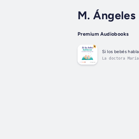
M. Ángeles
Premium Audiobooks
Si los bebés habl
La doctora María
científica recon
relaciones...