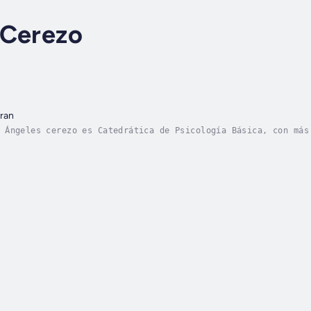
 Cerezo
aran
 Ángeles cerezo es Catedrática de Psicología Básica, con más
ocidos por la Agencia nacional de evaluación de la calidad d