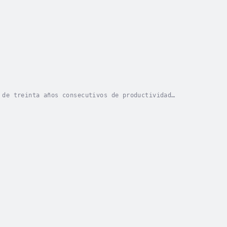
 de treinta años consecutivos de productividad
e acreditación por sus trabajos sobre las