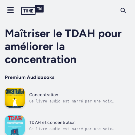
Maîtriser le TDAH pour
améliorer la
concentration
Premium Audiobooks
Concentration
Ce livre audio est narré par une voix
numérique.Marre d’être constamment distrait
et incapable de rester concentré ?Fatigué de
lutter sans cesse contre la procrastination ?
Avec cet audiobook, plongez dans l’univers de
TDAH et concentration
la maîtrise de la concentration...
Ce livre audio est narré par une voix
numérique.La procrastination, les