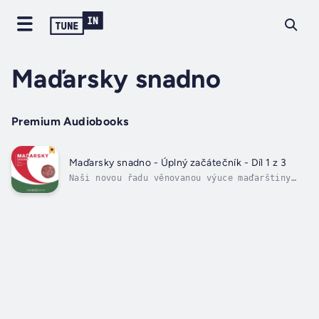
Maďarsky snadno
Premium Audiobooks
Maďarsky snadno - Úplný začátečník - Díl 1 z 3
Naši novou řadu věnovanou výuce maďarštiny
jsme rozdělili do různých fází učení. Začněte
s knihou "Úplný začátečník", následovanou
knihami "Začátečník" a "Pokročilý
začátečník". Dále pokračujte v řadě "Středně
pokročilý", posléze otestujte a utužte...