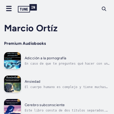
Marcio Ortíz
Premium Audiobooks
Adicción a la pornografía
En caso de que te preguntes qué hacer con una
adicción a la pornografía, estás en el mejor
lugar posible. La pornografía se ha
convertido en un problema masivo en la
sociedad actual, aunque, sorprendentemente,
Ansiedad
muchos no la consideran problemática en...
El cuerpo humano es complejo y tiene muchas
formas diferentes de protegerse. Incluso
cuando no nos damos cuenta de que está
sucediendo, nuestros cuerpos tienen la
costumbre de garantizar la autoconservación.
Cerebro subconsciente
Piense en la última vez que tuvo miedo de...
Este libro consta de dos títulos separados,