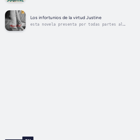
orfandad luego de que sus padres fallecieran,
recurre a todos los estamentos sociales para
conseguir un trabajo digno y preservar su
virtud , y en todos los casos, en lugar de
Los infortunios de la virtud Justine
recibir ayuda, lo que encuentra es...
esta novela presenta por todas partes al
Vicio triunfante y a la Virtud como víctima
de sus sacrificios ; a una desgraciada
vagando de desventura en desventura cual
juguete en manos de la maldad, entregada a
todos los desenfrenos, al albur de los...