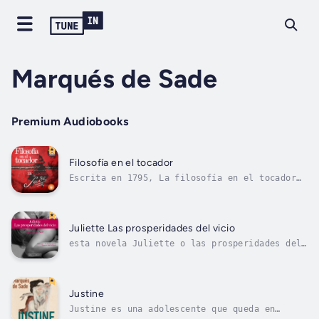
Marqués de Sade
Premium Audiobooks
Filosofía en el tocador
Escrita en 1795, La filosofía en el tocador
relata las peripecias de Eugenia, una
adolescente de iniciada en los rituales del
sexo por tres preceptores que desconocen los
límites entre el bien y el mal. Sade
Juliette Las prosperidades del vicio
transgrede por completo el género ligero y...
esta novela Juliette o las prosperidades del
vicio, también llamada Juliette o el vicio
ampliamente recompensado, es una novela del
marqués de Sade, publicada en 1796. Juliette
y Justine eran dos niñas que tenían 14 y 12
Justine
años respectivamente cuando...
Justine es una adolescente que queda en