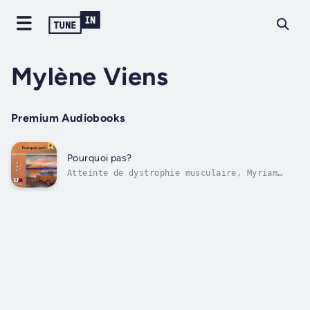
Mylène Viens
Premium Audiobooks
Pourquoi pas?
Atteinte de dystrophie musculaire, Myriam
décide, après avoir fini son secondaire, de
déployer ses ailes et de prendre son envol.
Bousculée par son pneumologue qui lui demande
abruptement « Veux-tu vivre? », elle se dit
qu’elle ne peut plus attendre...