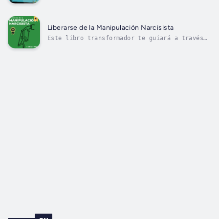
the adult population worldwide. While most of u
challenges of parenthood can leave us feeling b
Liberarse de la Manipulación Narcisista
Este libro transformador te guiará a través
de un viaje de sanación profunda, ayudándote
a liberarte de las garras de las relaciones
narcisistas y a florecer en una vida llena de
amor propio y relaciones saludables.Sumérgete
en las páginas de este...