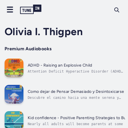
Olivia I. Thigpen
Premium Audiobooks
ADHD - Raising an Explosive Child
Attention Deficit Hyperactive Disorder (ADHD)
affects nearly one in ten children. Yet, many
parents do not recognize the symptoms in
their child and continue to struggle with
managing their child. Other parents have had
Como dejar de Pensar Demasiado y Desintoxicarse
their child diagnosed with ADHD...
Descubre el camino hacia una mente serena y
liberada con "Cómo Dejar de Pensar Demasiado
y Desintoxicarse". Este libro innovador te
sumerge en un viaje transformador,
ofreciéndote 8 estrategias probadas para
Kid confidence - Positive Parenting Strategies to Bu
liberar tu mente de las espirales
Nearly all adults will become parents at some p
negativas...